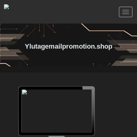
Toggl
naviga
Ylutagemailpromotion.shop