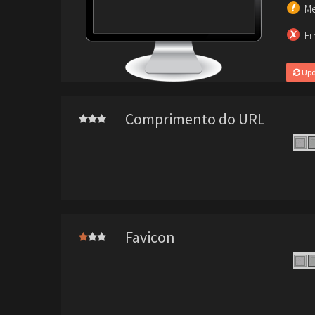
Me
Er
Upd
Comprimento do URL
Favicon