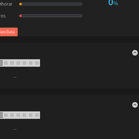
0
%
lhorar
ros
ate Data
...
...