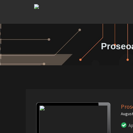
Proseoa
Pros
August
A