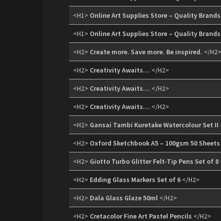
<H1>
Online Art Supplies Store – Quality Brands
<H1>
Online Art Supplies Store – Quality Brands
<H2>
Create more. Save more. Be inspired.
</H2
<H2>
Creativity Awaits…
</H2>
<H2>
Creativity Awaits…
</H2>
<H2>
Creativity Awaits…
</H2>
<H2>
Gansai Tambi Kuretake Watercolour Set II 
<H2>
Oxford Sketchbook A5 – 100gsm 50 Sheets
<H2>
Giotto Turbo Glitter Felt-Tip Pens Set of 8
<H2>
Edding Glass Markers Set of 6
</H2>
<H2>
Dala Glass Glaze 50ml
</H2>
<H2>
Cretacolor Fine Art Pastel Pencils
</H2>