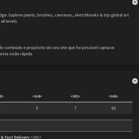
dge. Explore paints, brushes, canvases, sketchbooks & top global art
all levels.
conteúdo e propósito do seu site que foi possível capturar.
esta visão rápida.
3>
<H4>
<H5>
<H6>
2
5
7
62
 & Fast Delivery
</H1>