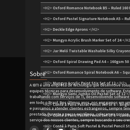
<H2>
Oxford Romance Notebook B5 – Ruled 160 
<H2>
Oxford Pastel Signature Notebook A5 – Ru
<H2>
Deckle Edge Aprons
</H2>
<H2>
Mungyo Acrylic Brush Marker Set of 24
</H
<H2>
Jar Meló Twistable Washable Silky Crayons
<H2>
Oxford Spiral Drawing Pad A4 – 160gsm 50
Sobre
<H2>
Oxford Romance Spiral Notebook A6 – Squ
<H2>
Mungyo Acrylic Paint Stix Set of 12
</H2>
A IBTI é uma empresa de tecnologia que desenvolve solu
equipes técnicas para desenvolvimento de software. Est
<H2>
Mungyo Semi Jumbo Oil Pastel Set of 12
</
trabalhando com serviços de TI, desenvolvendo software 
em todo o Brasil. Nos últimos anos, nos engajamos em um
<H2>
Conté à Paris Pastel Pencil Set of 6 – Brigh
e passamos a atender clientes estrangeiros, sempre tend
prestado. Durante a nossa existência, colocamos nossos
<H2>
Conté à Paris Pastel Pencil Set of 6 – Lan
serviço dos nossos clientes, sempre buscando o seu cres
<H2>
Conté à Paris Soft Pastel & Pastel Pencil S