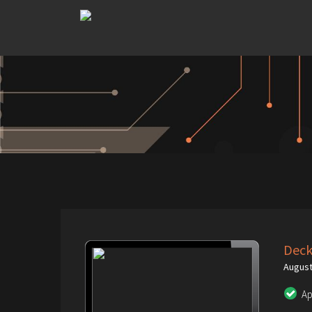
Deck
August
A