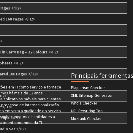
Pages
</H2>
led 160 Pages
</H2>
2>
 in Carry Bag – 12 Colours
</H2>
 Sheets
</H2>
ared 100 Pages
</H2>
Principais ferramenta
ções em TI como serviço e fornece
Plagiarism Checker
amos há mais de 12 anos
XML Sitemap Generator
H2>
e aplicativos móveis para clientes
Whois Checker
 processo de internacionalização
t
</H2>
o em vista a qualidade do serviço
URL Rewriting Tool
 conhecimentos e habilidades a
dscape
</H2>
Mozrank Checker
cimento por meio da TI.
tudio Set
</H2>