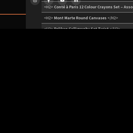
<H2>
Conté à Paris 12 Colour Crayons Set – Asso
<H2>
Mont Marte Round Canvases
</H2>
Copyrig
<H2>
Pelikan Calligraphy Set Twist
</H2>
<H2>
Mungyo Pastel Pads (White)
</H2>
<H2>
Speedball Gold Leaf Adhesive 59ml (2oz)
<
<H2>
Mont Marte Skin Tints Pastel Pencils Set o
<H2>
W&M Kit Wood Embellishments Animals x 2
<H2>
Schmincke Watercolour Fixative 403 – 300
<H2>
JUST IN
</H2>
<H2>
WORKSHOPS
</H2>
<H2>
Knysna: Beyond the Watercolour Splash Wo
<H2>
Acrylic Fluid Pouring Art Workshop with Ing