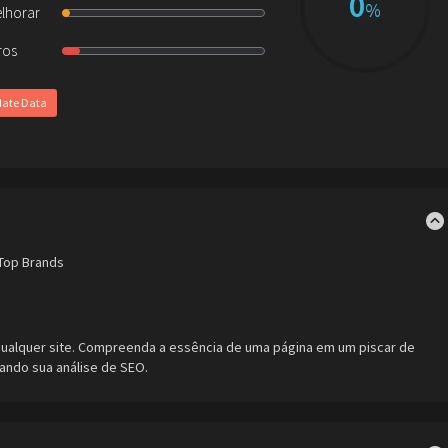
0
%
lhorar
ros
ate Data
 Top Brands
 qualquer site. Compreenda a essência de uma página em um piscar de
tando sua análise de SEO.