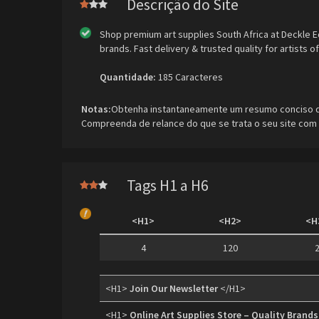
Descrição do Site
Shop premium art supplies South Africa at Deckle E
brands. Fast delivery & trusted quality for artists of 
Quantidade:
185 Caracteres
Notas:
Obtenha instantaneamente um resumo conciso do 
Compreenda de relance do que se trata o seu site com 
Tags H1 a H6
<H1>
<H2>
<H
4
120
<H1>
Join Our Newsletter
</H1>
<H1>
Online Art Supplies Store – Quality Brands