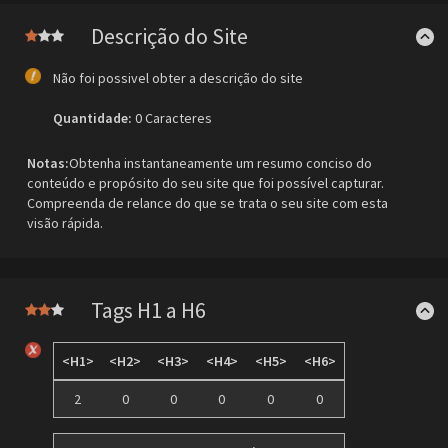
Descrição do Site
Não foi possivel obter a descrição do site
Quantidade:
0 Caracteres
Notas:
Obtenha instantaneamente um resumo conciso do
conteúdo e propósito do seu site que foi possível capturar.
Compreenda de relance do que se trata o seu site com esta
visão rápida.
Tags H1 a H6
<H1>
<H2>
<H3>
<H4>
<H5>
<H6>
2
0
0
0
0
0