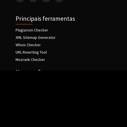
Principais ferramentas
Plagiarism Checker
XML Sitemap Generator
Whois Checker
URL Rewriting Tool
Mozrank Checker
Navegação
Home
Sobre
Fale conosco
Política de Privacidade
Termos de uso